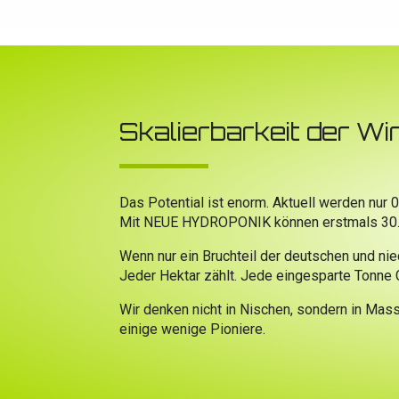
Skalierbarkeit der Wi
Das Potential ist enorm. Aktuell werden nur
Mit NEUE HYDROPONIK können erstmals 30.000 
Wenn nur ein Bruchteil der deutschen und ni
Jeder Hektar zählt. Jede eingesparte Tonne CO
Wir denken nicht in Nischen, sondern in Masse
einige wenige Pioniere.