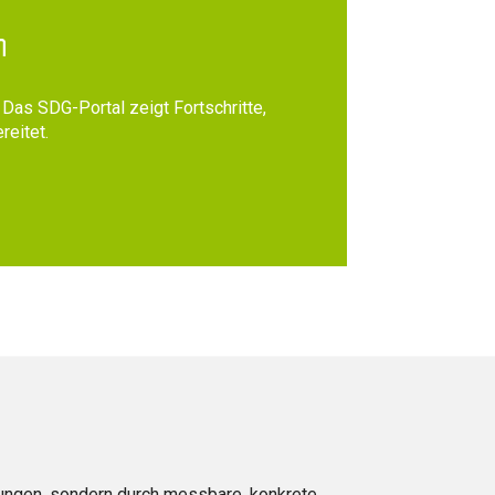
n
as SDG-Portal zeigt Fortschritte,
reitet.
rungen, sondern durch messbare, konkrete