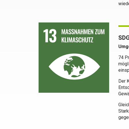
wied
SDG
Umge
74 P
mögl
eins
Der 
Entso
Gewä
Gleic
Stark
gegen