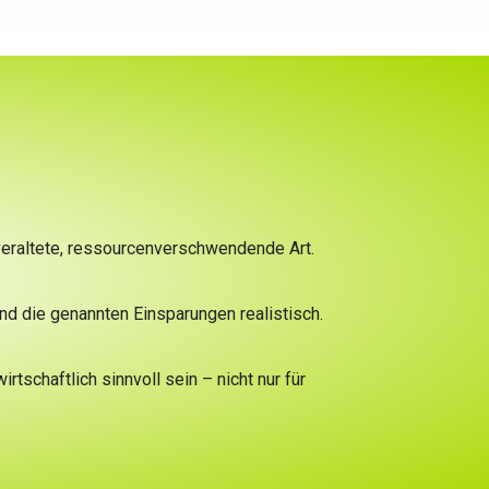
 veraltete, ressourcenverschwendende Art.
nd die genannten Einsparungen realistisch.
tschaftlich sinnvoll sein – nicht nur für