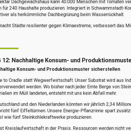
Hektar Dachgewächshaus kann 40.000 Menschen mit Tomaten vers
 für 240 Haushalte produzieren. Integriert in Schwammstadt-Ko
ktiver als herkömmliche Dachbegrünung beim Wasserrückhalt.
acht Städte resilienter gegen Klimaextreme, verbessert das Mik
 12: Nachhaltige Konsum- und Produktionsmust
haltige Konsum- und Produktionsmuster sicherstellen
e to Cradle statt Wegwerfwirtschaft. Unser Substrat wird aus Ind
rverwendet werden. Wo bisher nach jeder Ernte Berge von Stein
ialien im Müll landeten, entsteht mit uns kein Abfall mehr.
utschland und den Niederlanden könnten wir jährlich 2,34 Milli
richt fünf Eiffeltürmen. Unsere Energie-Pflanzrinne spart zusät
el wie fünf Steinkohlekraftwerke produzieren.
st Kreislaufwirtschaft in der Praxis. Ressourcen werden nicht v