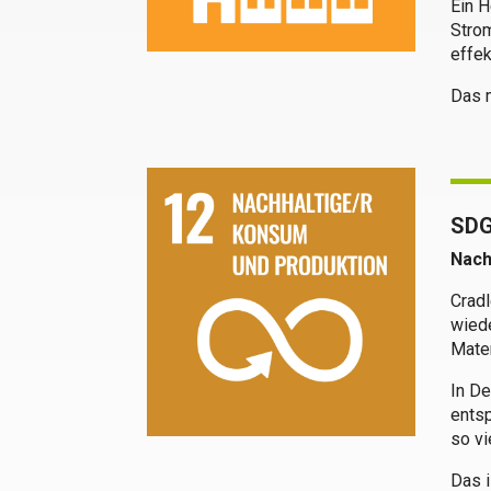
Ein 
Strom
effe
Das m
SDG
Nach
Cradl
wiede
Mater
In De
entsp
so vi
Das i