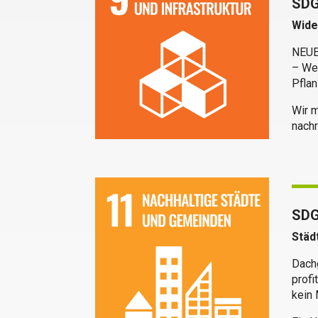
SDG 
Wide
NEUE 
– Wet
Pfla
Wir m
nachr
SDG
Städ
Dach
profi
kein 