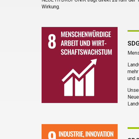
Wirkung.
SDG
Mens
Land
mehr 
und s
Unser
Neuei
Landw