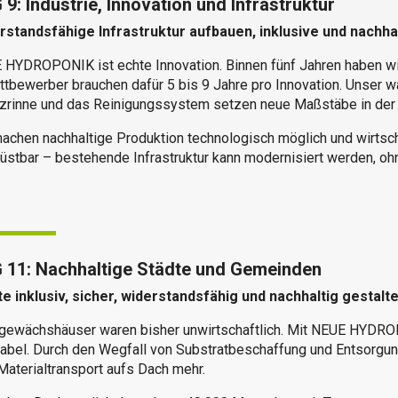
9: Industrie, Innovation und Infrastruktur
rstandsfähige Infrastruktur aufbauen, inklusive und nachhal
HYDROPONIK ist echte Innovation. Binnen fünf Jahren haben wir
tbewerber brauchen dafür 5 bis 9 Jahre pro Innovation. Unser w
nzrinne und das Reinigungssystem setzen neue Maßstäbe in de
achen nachhaltige Produktion technologisch möglich und wirtscha
üstbar – bestehende Infrastruktur kann modernisiert werden, oh
 11: Nachhaltige Städte und Gemeinden
te inklusiv, sicher, widerstandsfähig und nachhaltig gestalt
gewächshäuser waren bisher unwirtschaftlich. Mit NEUE HYDROP
tabel. Durch den Wegfall von Substratbeschaffung und Entsorgun
Materialtransport aufs Dach mehr.