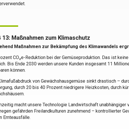
erverwendet.
 13: Maßnahmen zum Klimaschutz
hend Maßnahmen zur Bekämpfung des Klimawandels ergr
rozent CO₂e-Reduktion bei der Gemüseproduktion. Das ist keine
ich. Bis Ende 2030 werden unsere Kunden insgesamt 11 Millio
paren können.
Klimafußabdruck von Gewächshausgemüse sinkt drastisch – durc
rgung, durch 20 bis 40 Prozent niedrigere Heizkosten, durch k
chshäusern.
hzeitig macht unsere Technologie Landwirtschaft unabhängiger
regen gefährden Freilandkulturen zunehmend – kontrollierter G
 Ernteausfälle.